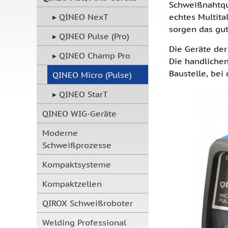
Schweißnahtqua
QINEO NexT
echtes Multita
sorgen das gut
QINEO Pulse (Pro)
Die Geräte de
QINEO Champ Pro
Die handlichen
Baustelle, bei
QINEO Micro (Pulse)
QINEO StarT
QINEO WIG-Geräte
Moderne
Schweißprozesse
Kompaktsysteme
Kompaktzellen
QIROX Schweißroboter
Welding Professional