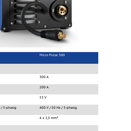
Micro Pulse 300
300 A
200 A
53 V
 / 3-phasig
400 V / 50 Hz / 3-phasig
4 x 2,5 mm²