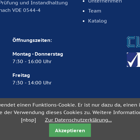
Unternehmen
Prüfung und Instandhaltung
nach VDE 0544-4
Team
Katalog
Öffnungszeiten:
Montag - Donnerstag
7:30 - 16:00 Uhr
Freitag
7:30 - 14:00 Uhr
.de
ndet einen Funktions-Cookie. Er ist nur dazu da, eine
 der Verwendung dieses Cookies zu. Weitere Information
[nbsp]
Zur Datenschutzerklärung...
nkfurt am Main
Akzeptieren