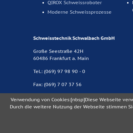
QIROX Schweissroboter
Moderne Schweissprozesse
Schweisstechnik Schwalbach GmbH
Große Seestraße 42H
60486 Frankfurt a. Main
Tel.: (069) 97 98 90 - 0
Fax: (069) 7 07 37 56
E-Mail:
info@schweisstechnik-schwalbach
Verwendung von Cookies:[nbsp]Diese Webseite verwe
Durch die weitere Nutzung der Webseite stimmen Sie
© Schweisstechnik Schwalbach GmbH, Fra
Kontakt
|
Impressum
|
Datenschutz
|
AGB