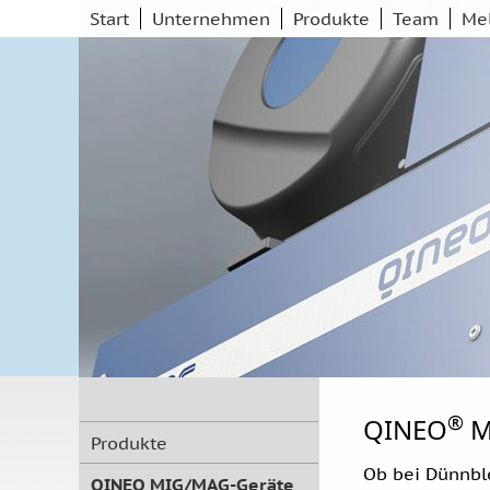
Navigation
Start
Unternehmen
Produkte
Team
Me
überspringen
Schweisstechnik Schwalbach GmbH, Frankfurt am 
®
QINEO
Mi
Navigation
Produkte
überspringen
Ob bei Dünnbl
QINEO MIG/MAG-Geräte