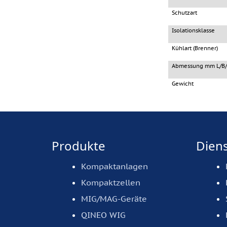
Schutzart
Isolationsklasse
Kühlart (Brenner)
Abmessung mm L/B
Gewicht
Produkte
Diens
Kompaktanlagen
Kompaktzellen
MIG/MAG-Geräte
QINEO WIG