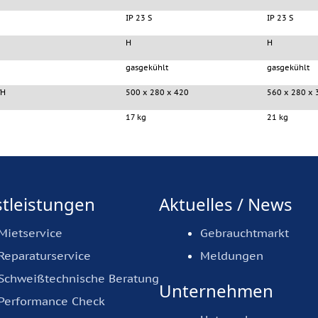
IP 23 S
IP 23 S
H
H
gasgekühlt
gasgekühlt
/H
500 x 280 x 420
560 x 280 x 
17 kg
21 kg
tleistungen
Aktuelles / News
Mietservice
Gebrauchtmarkt
Reparaturservice
Meldungen
Schweißtechnische Beratung
Unternehmen
Performance Check