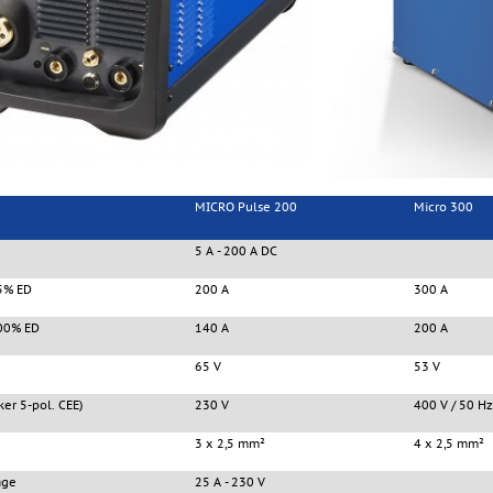
MICRO Pulse 200
Micro 300
5 A - 200 A DC
5% ED
200 A
300 A
00% ED
140 A
200 A
65 V
53 V
er 5-pol. CEE)
230 V
400 V / 50 Hz
3 x 2,5 mm²
4 x 2,5 mm²
äge
25 A - 230 V